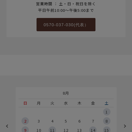
営業時間 ： 土・日・祝日を除く
平日午前10:00～午後5:00まで
0570-037-030(代表）
8月
土
日
月
火
水
木
金
土
5
1
2
2
3
4
5
6
7
8
9
9
10
11
12
13
14
15