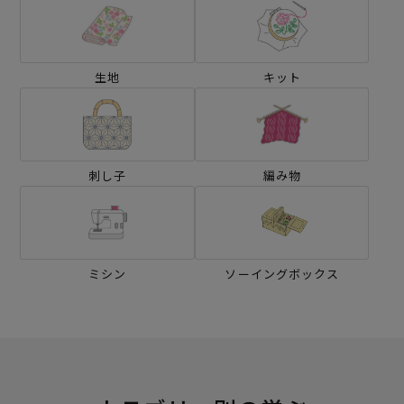
生地
キット
刺し子
編み物
ミシン
ソーイングボックス