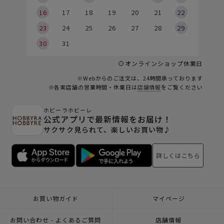
6
16
17
18
19
20
21
22
23
24
25
26
27
28
29
30
31
オンラインショップ休業日
※Webからのご注文は、24時間承っております
※各実店舗の営業時間・休業日は
店舗情報
をご覧ください
ホビーラホビーレ
公式アプリで最新情報をお届け！
サクサク見られて、楽しいお買い物♪
詳しくはこちら
お買い物ガイド
マイページ
お問い合わせ - よくあるご質問
店舗情報