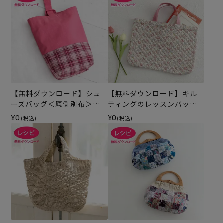
【無料ダウンロード】シュ
【無料ダウンロード】キル
ーズバッグ＜底側別布＞
ティングのレッスンバッグ
（レシピ）
（レシピ）
¥0
¥0
(税込)
(税込)