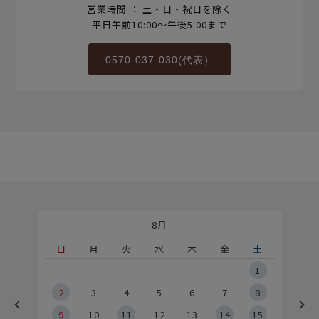
営業時間 ： 土・日・祝日を除く
平日午前10:00～午後5:00まで
0570-037-030(代表）
8月
土
日
月
火
水
木
金
土
5
1
2
2
3
4
5
6
7
8
9
9
10
11
12
13
14
15