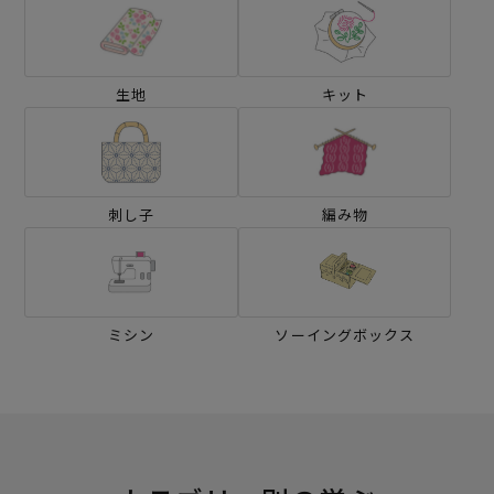
生地
キット
刺し子
編み物
ミシン
ソーイングボックス