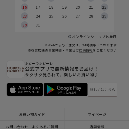
6
16
17
18
19
20
21
22
23
24
25
26
27
28
29
30
31
オンラインショップ休業日
※Webからのご注文は、24時間承っております
※各実店舗の営業時間・休業日は
店舗情報
をご覧ください
ホビーラホビーレ
公式アプリで最新情報をお届け！
サクサク見られて、楽しいお買い物♪
詳しくはこちら
お買い物ガイド
マイページ
お問い合わせ - よくあるご質問
店舗情報