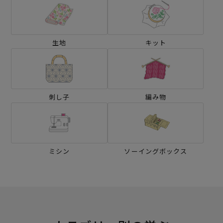
生地
キット
刺し子
編み物
ミシン
ソーイングボックス