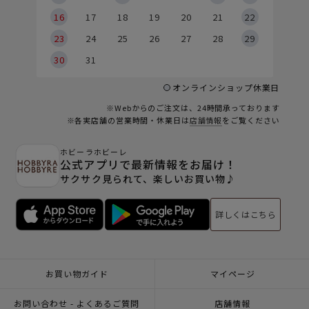
6
16
17
18
19
20
21
22
23
24
25
26
27
28
29
30
31
オンラインショップ休業日
※Webからのご注文は、24時間承っております
※各実店舗の営業時間・休業日は
店舗情報
をご覧ください
ホビーラホビーレ
公式アプリで最新情報をお届け！
サクサク見られて、楽しいお買い物♪
詳しくはこちら
お買い物ガイド
マイページ
お問い合わせ - よくあるご質問
店舗情報