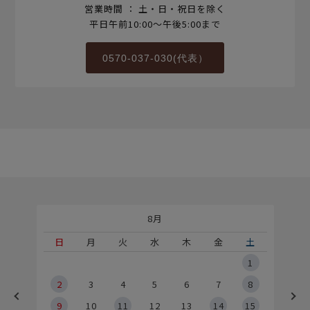
営業時間 ： 土・日・祝日を除く
平日午前10:00～午後5:00まで
0570-037-030(代表）
8月
土
日
月
火
水
木
金
土
5
1
2
2
3
4
5
6
7
8
9
9
10
11
12
13
14
15