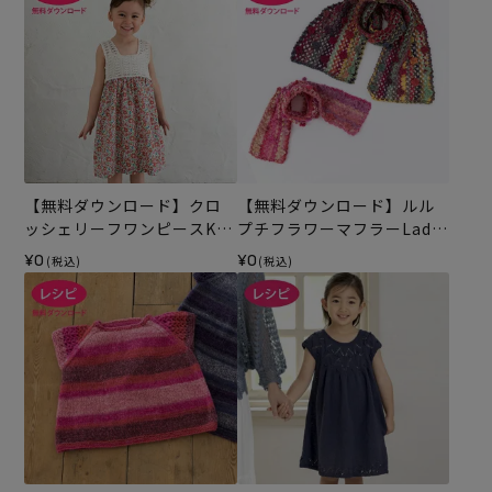
【無料ダウンロード】クロ
【無料ダウンロード】ルル
ッシェリーフワンピースKid
プチフラワーマフラーLadie
s（レシピ）
s&Kids （レシピ）
¥0
¥0
(税込)
(税込)