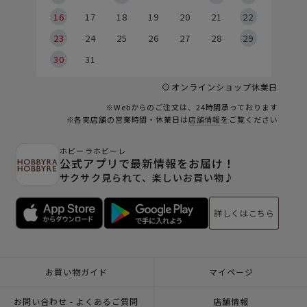
6
16
17
18
19
20
21
22
23
24
25
26
27
28
29
30
31
オンラインショップ休業日
※Webからのご注文は、24時間承っております
※各実店舗の営業時間・休業日は
店舗情報
をご覧ください
ホビーラホビーレ
公式アプリで最新情報をお届け！
サクサク見られて、楽しいお買い物♪
詳しくはこちら
お買い物ガイド
マイページ
お問い合わせ - よくあるご質問
店舗情報