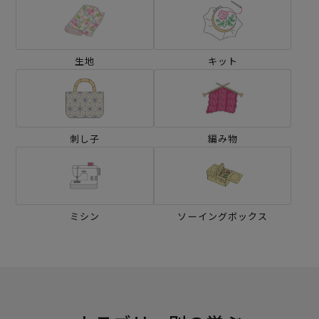
生地
キット
刺し子
編み物
ミシン
ソーイングボックス