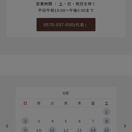
営業時間 ： 土・日・祝日を除く
平日午前10:00～午後5:00まで
0570-037-030(代表）
8月
土
日
月
火
水
木
金
土
5
1
2
2
3
4
5
6
7
8
9
9
10
11
12
13
14
15