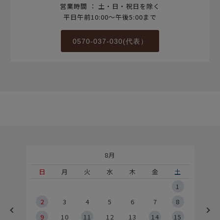
営業時間 ： 土・日・祝日を除く
平日午前10:00～午後5:00まで
0570-037-030(代表）
8月
土
日
月
火
水
木
金
土
5
1
2
2
3
4
5
6
7
8
9
9
10
11
12
13
14
15