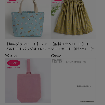
【無料ダウンロード】シン
【無料ダウンロード】イー
プルトートバッグM（レシ
ジースカート（65cm）（レ
ピ）
シピ）
¥0
¥0
(税込)
(税込)