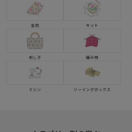
生地
キット
刺し子
編み物
ミシン
ソーイングボックス