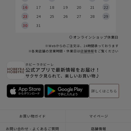
6
16
17
18
19
20
21
22
23
24
25
26
27
28
29
30
31
オンラインショップ休業日
※Webからのご注文は、24時間承っております
※各実店舗の営業時間・休業日は
店舗情報
をご覧ください
ホビーラホビーレ
公式アプリで最新情報をお届け！
サクサク見られて、楽しいお買い物♪
詳しくはこちら
お買い物ガイド
マイページ
お問い合わせ - よくあるご質問
店舗情報