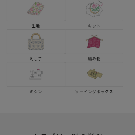
生地
キット
刺し子
編み物
ミシン
ソーイングボックス