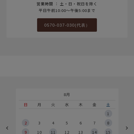
営業時間 ： 土・日・祝日を除く
平日午前10:00～午後5:00まで
0570-037-030(代表）
8月
土
日
月
火
水
木
金
土
5
1
2
2
3
4
5
6
7
8
9
9
10
11
12
13
14
15