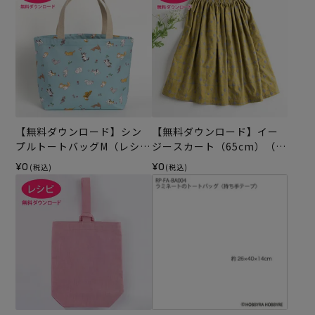
【無料ダウンロード】シン
【無料ダウンロード】イー
プルトートバッグM（レシ
ジースカート（65cm）（レ
ピ）
シピ）
¥0
¥0
(税込)
(税込)