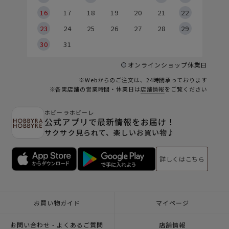
6
16
17
18
19
20
21
22
23
24
25
26
27
28
29
30
31
オンラインショップ休業日
※Webからのご注文は、24時間承っております
※各実店舗の営業時間・休業日は
店舗情報
をご覧ください
ホビーラホビーレ
公式アプリで最新情報をお届け！
サクサク見られて、楽しいお買い物♪
詳しくはこちら
お買い物ガイド
マイページ
お問い合わせ - よくあるご質問
店舗情報