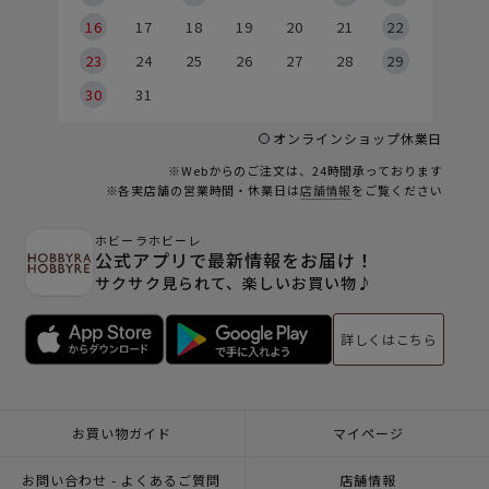
6
16
17
18
19
20
21
22
23
24
25
26
27
28
29
30
31
オンラインショップ休業日
※Webからのご注文は、24時間承っております
※各実店舗の営業時間・休業日は
店舗情報
をご覧ください
ホビーラホビーレ
公式アプリで最新情報をお届け！
サクサク見られて、楽しいお買い物♪
詳しくはこちら
お買い物ガイド
マイページ
お問い合わせ - よくあるご質問
店舗情報