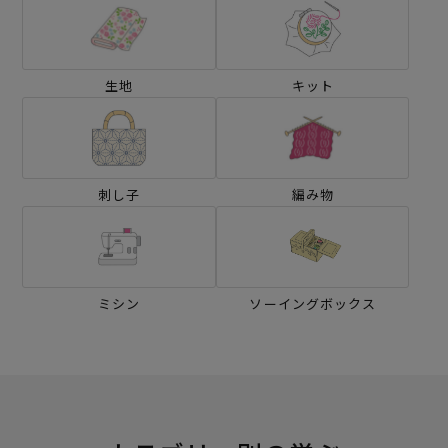
生地
キット
刺し子
編み物
ミシン
ソーイングボックス