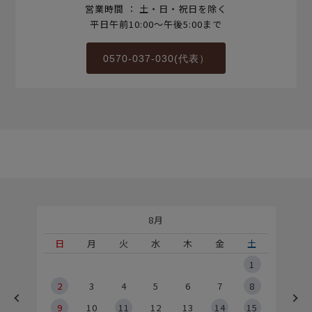
営業時間 ： 土・日・祝日を除く
平日午前10:00～午後5:00まで
0570-037-030(代表）
8月
土
日
月
火
水
木
金
土
5
1
2
2
3
4
5
6
7
8
9
9
10
11
12
13
14
15