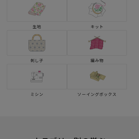
生地
キット
刺し子
編み物
ミシン
ソーイングボックス