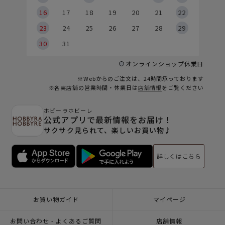
6
16
17
18
19
20
21
22
23
24
25
26
27
28
29
30
31
オンラインショップ休業日
※Webからのご注文は、24時間承っております
※各実店舗の営業時間・休業日は
店舗情報
をご覧ください
ホビーラホビーレ
公式アプリで最新情報をお届け！
サクサク見られて、楽しいお買い物♪
詳しくはこちら
お買い物ガイド
マイページ
お問い合わせ - よくあるご質問
店舗情報