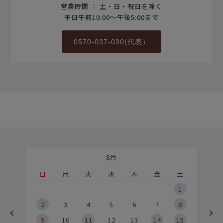
営業時間 ： 土・日・祝日を除く
平日午前10:00～午後5:00まで
0570-037-030(代表）
8月
土
日
月
火
水
木
金
土
5
1
2
2
3
4
5
6
7
8
9
9
10
11
12
13
14
15