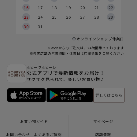
6
16
17
18
19
20
21
22
23
24
25
26
27
28
29
30
31
オンラインショップ休業日
※Webからのご注文は、24時間承っております
※各実店舗の営業時間・休業日は
店舗情報
をご覧ください
ホビーラホビーレ
公式アプリで最新情報をお届け！
サクサク見られて、楽しいお買い物♪
詳しくはこちら
お買い物ガイド
マイページ
お問い合わせ - よくあるご質問
店舗情報