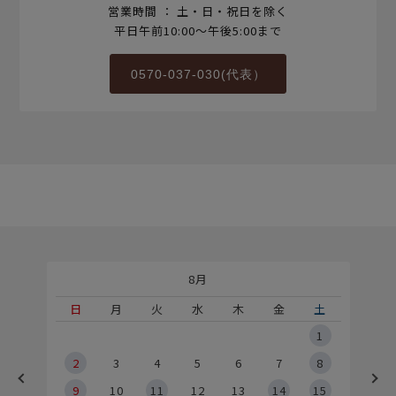
営業時間 ： 土・日・祝日を除く
平日午前10:00～午後5:00まで
0570-037-030(代表）
8月
土
日
月
火
水
木
金
土
5
1
2
2
3
4
5
6
7
8
9
9
10
11
12
13
14
15