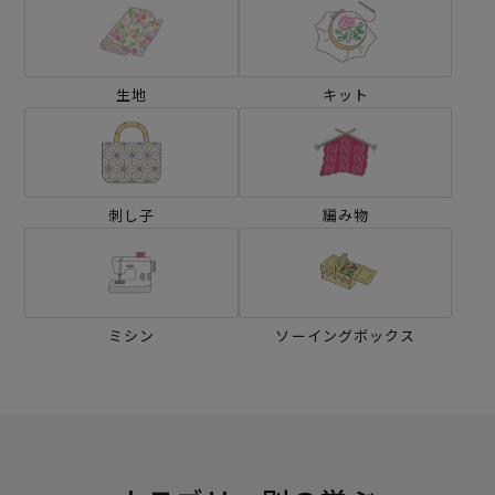
生地
キット
刺し子
編み物
ミシン
ソーイングボックス