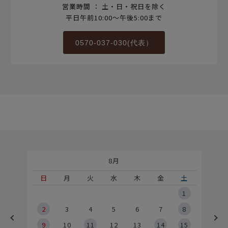
営業時間 ： 土・日・祝日を除く
平日午前10:00～午後5:00まで
0570-037-030(代表）
8月
土
日
月
火
水
木
金
土
5
1
2
2
3
4
5
6
7
8
9
9
10
11
12
13
14
15