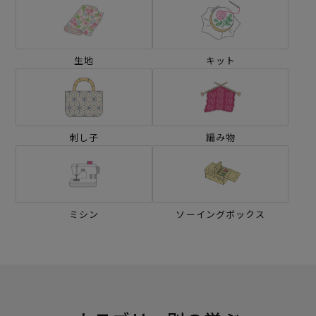
生地
キット
刺し子
編み物
ミシン
ソーイングボックス