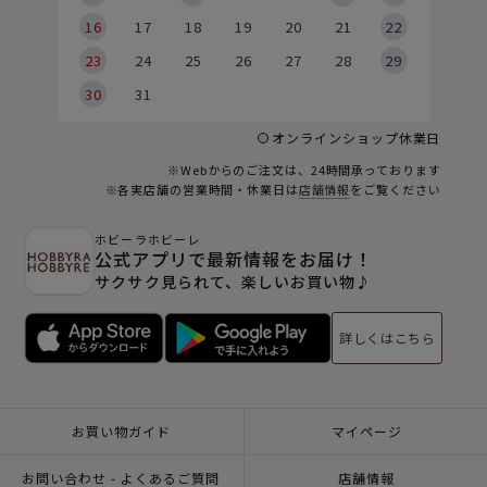
6
16
17
18
19
20
21
22
23
24
25
26
27
28
29
30
31
オンラインショップ休業日
※Webからのご注文は、24時間承っております
※各実店舗の営業時間・休業日は
店舗情報
をご覧ください
ホビーラホビーレ
公式アプリで最新情報をお届け！
サクサク見られて、楽しいお買い物♪
詳しくはこちら
お買い物ガイド
マイページ
お問い合わせ - よくあるご質問
店舗情報