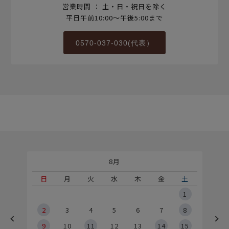
営業時間 ： 土・日・祝日を除く
平日午前10:00～午後5:00まで
0570-037-030(代表）
8月
土
日
月
火
水
木
金
土
5
1
2
2
3
4
5
6
7
8
9
9
10
11
12
13
14
15