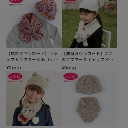
【無料ダウンロード】キャ
【無料ダウンロード】ネコ
ップ＆マフラーKids（レシ
のマフラー＆キャップＫｉ
ピ）
ｄｓ（レシピ）
¥0
¥0
(税込)
(税込)