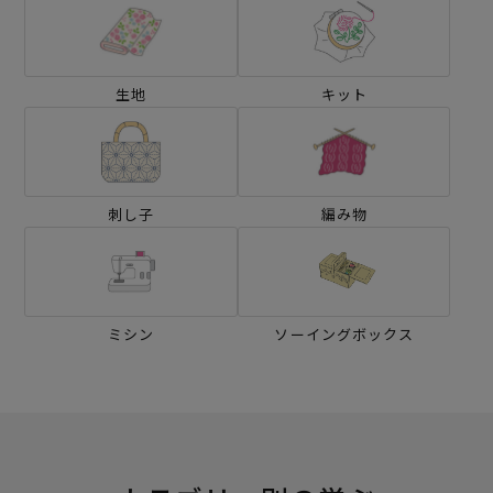
生地
キット
刺し子
編み物
ミシン
ソーイングボックス