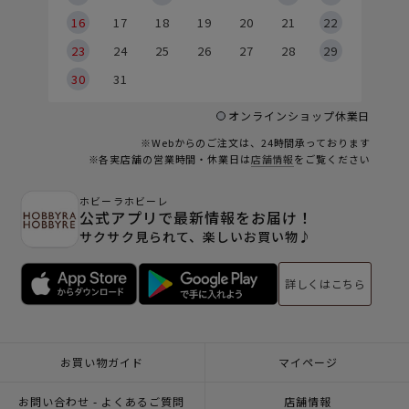
6
16
17
18
19
20
21
22
23
24
25
26
27
28
29
30
31
オンラインショップ休業日
※Webからのご注文は、24時間承っております
※各実店舗の営業時間・休業日は
店舗情報
をご覧ください
ホビーラホビーレ
公式アプリで最新情報をお届け！
サクサク見られて、楽しいお買い物♪
詳しくはこちら
お買い物ガイド
マイページ
お問い合わせ - よくあるご質問
店舗情報