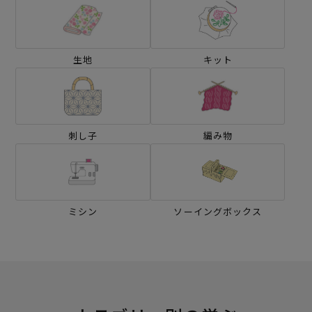
生地
キット
刺し子
編み物
ミシン
ソーイングボックス