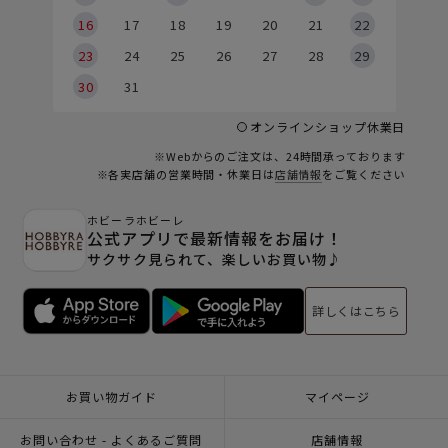
6
16
17
18
19
20
21
22
23
24
25
26
27
28
29
30
31
オンラインショップ休業日
※Webからのご注文は、24時間承っております
※各実店舗の営業時間・休業日は
店舗情報
をご覧ください
ホビーラホビーレ
公式アプリで最新情報をお届け！
サクサク見られて、楽しいお買い物♪
詳しくはこちら
お買い物ガイド
マイページ
お問い合わせ - よくあるご質問
店舗情報