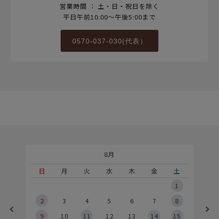
営業時間 ： 土・日・祝日を除く
平日午前10:00～午後5:00まで
0570-037-030(代表）
8月
土
日
月
火
水
木
金
土
5
1
2
2
3
4
5
6
7
8
9
9
10
11
12
13
14
15