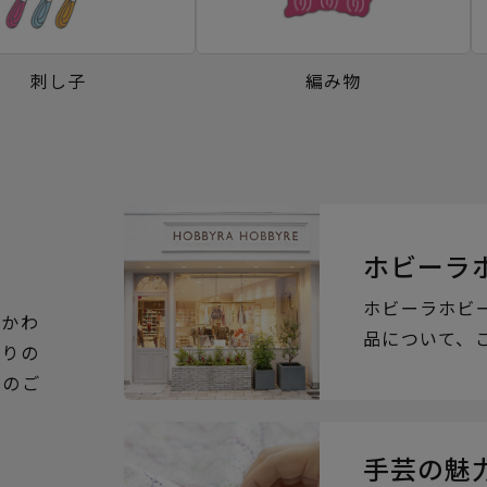
刺し子
編み物
ホビーラ
ホビーラホビ
るかわ
品について、
ぶりの
らのご
手芸の魅