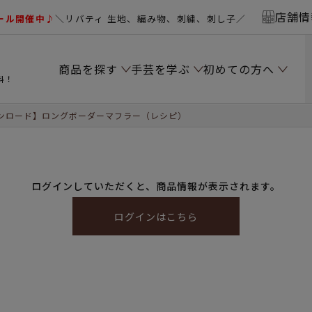
店舗情
ール開催中♪
＼リバティ 生地、編み物、刺繍、刺し子／
商品を探す
手芸を学ぶ
初めての方へ
料！
ンロード】ロングボーダーマフラー（レシピ）
ログインしていただくと、商品情報が表示されます。
ログインはこちら