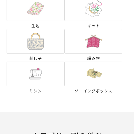
生地
キット
刺し子
編み物
ミシン
ソーイングボックス