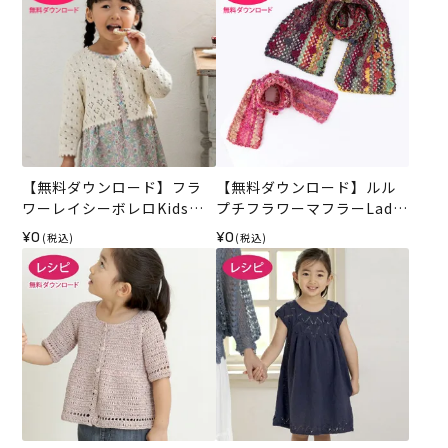
【無料ダウンロード】フラ
【無料ダウンロード】ルル
ワーレイシーボレロKids
プチフラワーマフラーLadie
（レシピ）
s&Kids （レシピ）
¥0
¥0
(税込)
(税込)