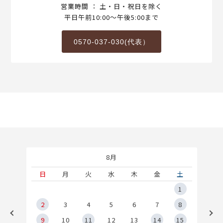
営業時間 ： 土・日・祝日を除く
平日午前10:00～午後5:00まで
0570-037-030(代表）
8月
土
日
月
火
水
木
金
土
5
1
2
2
3
4
5
6
7
8
9
9
10
11
12
13
14
15