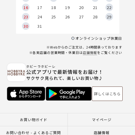
6
16
17
18
19
20
21
22
23
24
25
26
27
28
29
30
31
オンラインショップ休業日
※Webからのご注文は、24時間承っております
※各実店舗の営業時間・休業日は
店舗情報
をご覧ください
ホビーラホビーレ
公式アプリで最新情報をお届け！
サクサク見られて、楽しいお買い物♪
詳しくはこちら
お買い物ガイド
マイページ
お問い合わせ - よくあるご質問
店舗情報