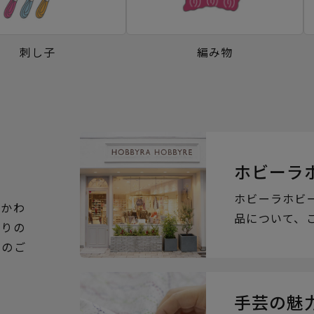
刺し子
編み物
ホビーラ
ホビーラホビ
るかわ
品について、
ぶりの
らのご
手芸の魅