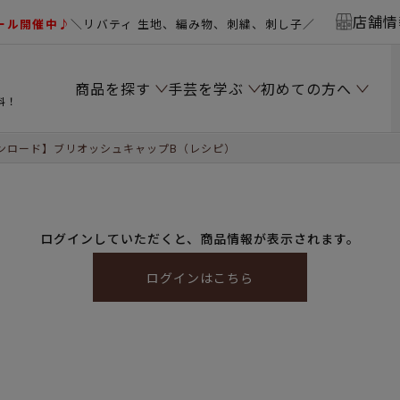
店舗情
ール開催中♪
＼リバティ 生地、編み物、刺繍、刺し子／
商品を探す
手芸を学ぶ
初めての方へ
料！
ンロード】ブリオッシュキャップB（レシピ）
ログインしていただくと、商品情報が表示されます。
ログインはこちら