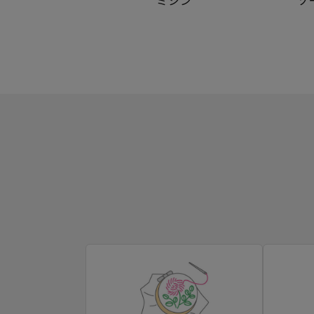
ミシン
ソ