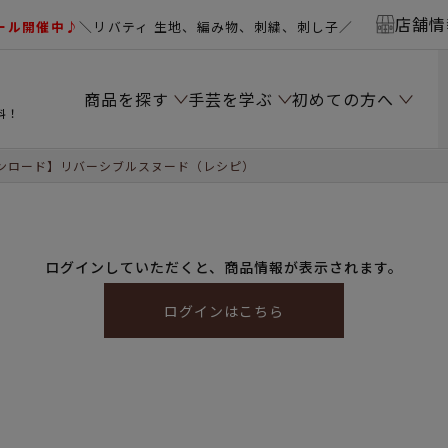
店舗情
ール開催中♪
＼リバティ 生地、編み物、刺繍、刺し子／
商品を探す
手芸を学ぶ
初めての方へ
料！
ンロード】リバーシブルスヌード（レシピ）
ログインしていただくと、商品情報が表示されます。
ログインはこちら