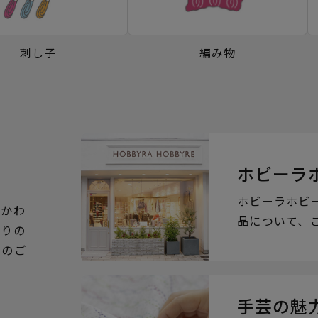
刺し子
編み物
ホビーラ
ホビーラホビ
るかわ
品について、
ぶりの
らのご
手芸の魅