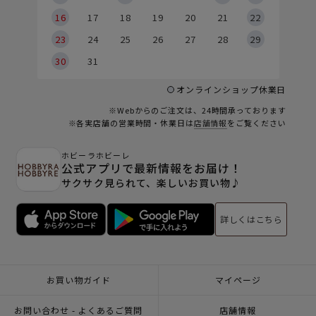
6
16
17
18
19
20
21
22
23
24
25
26
27
28
29
30
31
オンラインショップ休業日
※Webからのご注文は、24時間承っております
※各実店舗の営業時間・休業日は
店舗情報
をご覧ください
ホビーラホビーレ
公式アプリで最新情報をお届け！
サクサク見られて、楽しいお買い物♪
詳しくはこちら
お買い物ガイド
マイページ
お問い合わせ - よくあるご質問
店舗情報