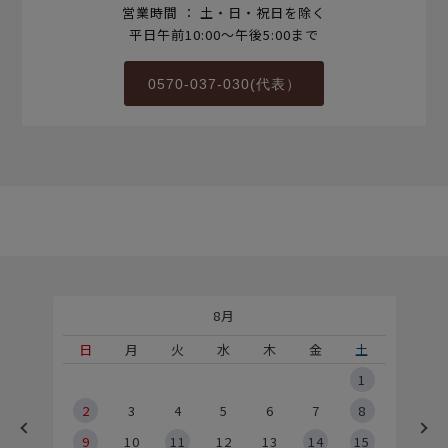
営業時間 ： 土・日・祝日を除く
平日午前10:00～午後5:00まで
0570-037-030(代表）
8月
土
日
月
火
水
木
金
土
5
1
2
2
3
4
5
6
7
8
9
9
10
11
12
13
14
15