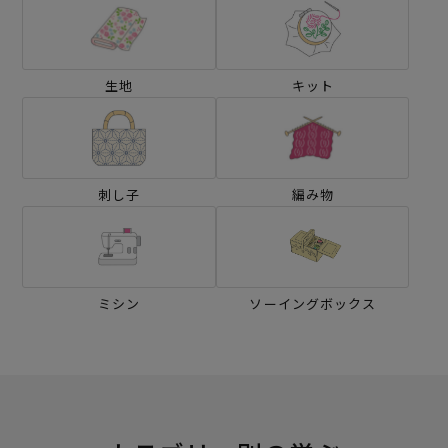
生地
キット
刺し子
編み物
ミシン
ソーイングボックス