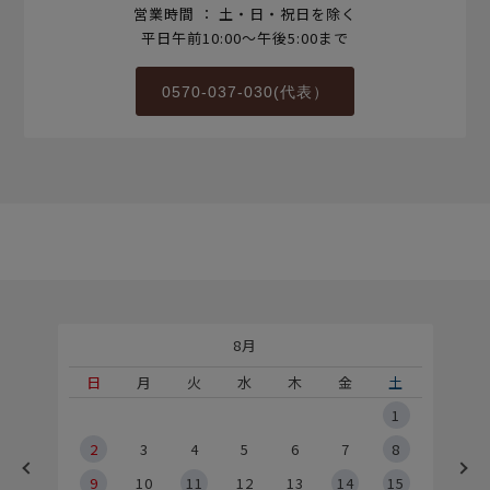
営業時間 ： 土・日・祝日を除く
平日午前10:00～午後5:00まで
0570-037-030(代表）
8月
土
日
月
火
水
木
金
土
5
1
2
2
3
4
5
6
7
8
9
9
10
11
12
13
14
15