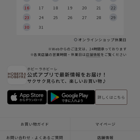
6
16
17
18
19
20
21
22
23
24
25
26
27
28
29
30
31
オンラインショップ休業日
※Webからのご注文は、24時間承っております
※各実店舗の営業時間・休業日は
店舗情報
をご覧ください
ホビーラホビーレ
公式アプリで最新情報をお届け！
サクサク見られて、楽しいお買い物♪
詳しくはこちら
お買い物ガイド
マイページ
お問い合わせ - よくあるご質問
店舗情報