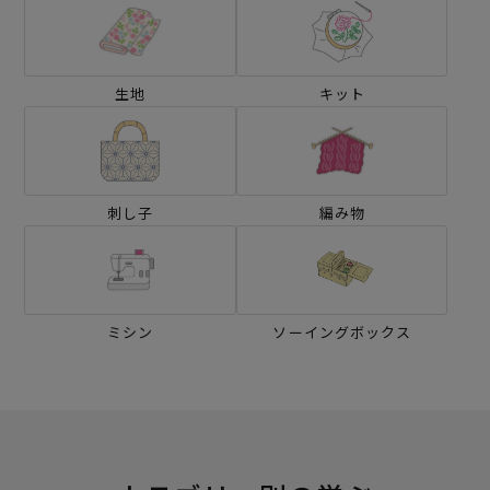
生地
キット
刺し子
編み物
ミシン
ソーイングボックス