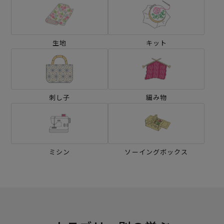
生地
キット
刺し子
編み物
ミシン
ソーイングボックス