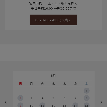
営業時間 ： 土・日・祝日を除く
平日午前10:00～午後5:00まで
0570-037-030(代表）
8月
土
日
月
火
水
木
金
土
5
1
2
2
3
4
5
6
7
8
9
9
10
11
12
13
14
15