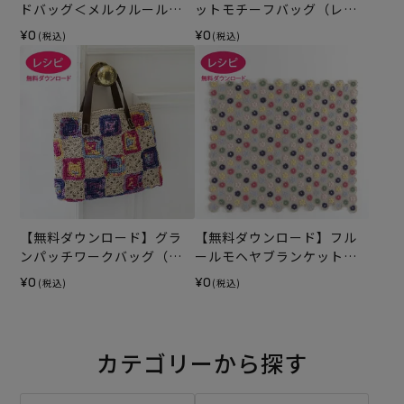
ドバッグ＜メルクルール＞
ットモチーフバッグ（レシ
（レシピ）
ピ）
¥0
¥0
(税込)
(税込)
【無料ダウンロード】グラ
【無料ダウンロード】フル
ンパッチワークバッグ（レ
ールモヘヤブランケット
シピ）
（レシピ）
¥0
¥0
(税込)
(税込)
カテゴリーから探す