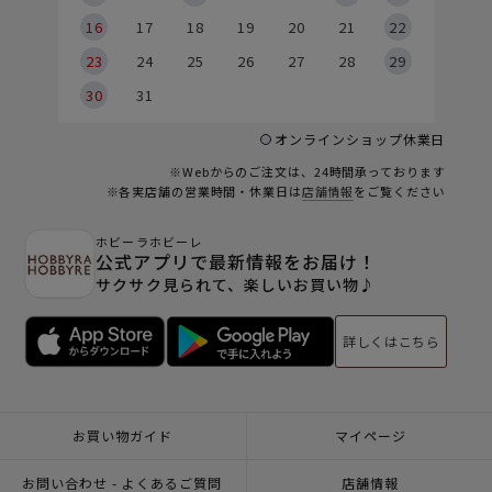
6
16
17
18
19
20
21
22
23
24
25
26
27
28
29
30
31
オンラインショップ休業日
※Webからのご注文は、24時間承っております
※各実店舗の営業時間・休業日は
店舗情報
をご覧ください
ホビーラホビーレ
公式アプリで最新情報をお届け！
サクサク見られて、楽しいお買い物♪
詳しくはこちら
お買い物ガイド
マイページ
お問い合わせ - よくあるご質問
店舗情報