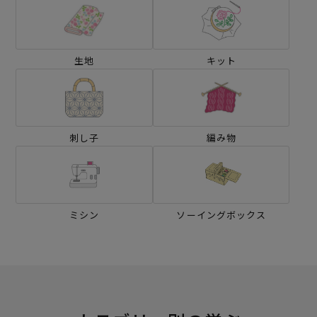
生地
キット
刺し子
編み物
ミシン
ソーイングボックス