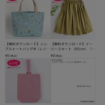
【無料ダウンロード】シン
【無料ダウンロード】イー
プルトートバッグM（レシ
ジースカート（65cm）（レ
ピ）
シピ）
¥0
¥0
(税込)
(税込)