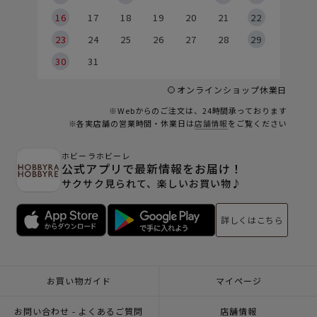
6
16
17
18
19
20
21
22
23
24
25
26
27
28
29
30
31
オンラインショップ休業日
※Webからのご注文は、24時間承っております
※各実店舗の営業時間・休業日は
店舗情報
をご覧ください
ホビーラホビーレ
公式アプリで最新情報をお届け！
サクサク見られて、楽しいお買い物♪
詳しくはこちら
お買い物ガイド
マイページ
お問い合わせ - よくあるご質問
店舗情報