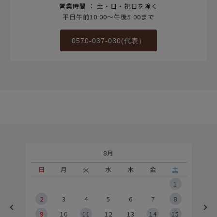
営業時間 ： 土・日・祝日を除く
平日午前10:00～午後5:00まで
0570-037-030(代表）
8月
土
日
月
火
水
木
金
土
5
1
2
2
3
4
5
6
7
8
9
9
10
11
12
13
14
15