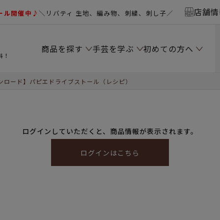
店舗情
ール開催中♪
＼リバティ 生地、編み物、刺繍、刺し子／
商品を探す
手芸を学ぶ
初めての方へ
料！
ンロード】パピエドライブストール（レシピ）
ログインしていただくと、商品情報が表示されます。
ログインはこちら