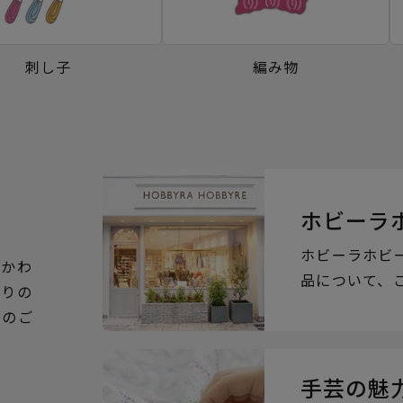
刺し子
編み物
ホビーラ
ホビーラホビ
るかわ
品について、
ぶりの
らのご
手芸の魅