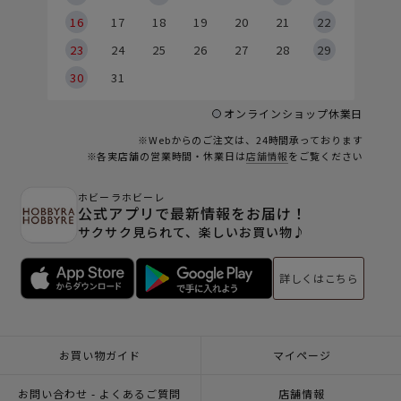
6
16
17
18
19
20
21
22
23
24
25
26
27
28
29
30
31
オンラインショップ休業日
※Webからのご注文は、24時間承っております
※各実店舗の営業時間・休業日は
店舗情報
をご覧ください
ホビーラホビーレ
公式アプリで最新情報をお届け！
サクサク見られて、楽しいお買い物♪
詳しくはこちら
お買い物ガイド
マイページ
お問い合わせ - よくあるご質問
店舗情報