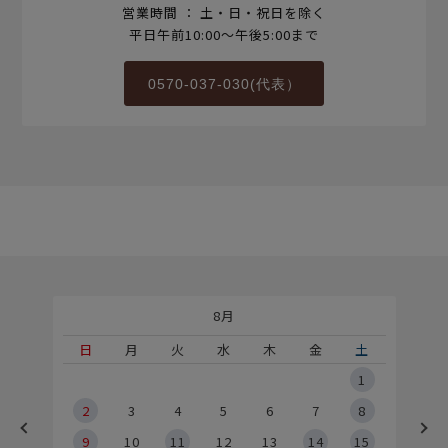
営業時間 ： 土・日・祝日を除く
平日午前10:00～午後5:00まで
0570-037-030(代表）
8月
土
日
月
火
水
木
金
土
5
1
2
2
3
4
5
6
7
8
9
9
10
11
12
13
14
15