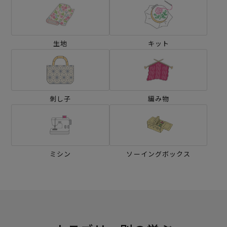
生地
キット
刺し子
編み物
ミシン
ソーイングボックス