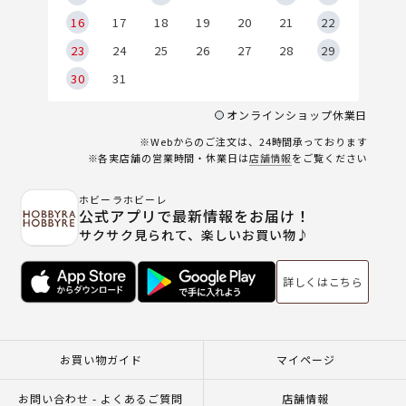
6
16
17
18
19
20
21
22
23
24
25
26
27
28
29
30
31
オンラインショップ休業日
※Webからのご注文は、24時間承っております
※各実店舗の営業時間・休業日は
店舗情報
をご覧ください
ホビーラホビーレ
公式アプリで最新情報をお届け！
サクサク見られて、楽しいお買い物♪
詳しくはこちら
お買い物ガイド
マイページ
お問い合わせ - よくあるご質問
店舗情報