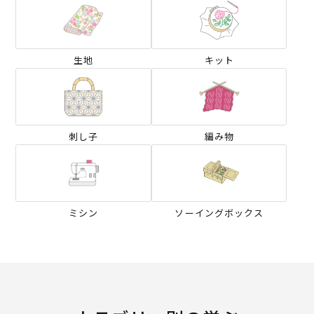
生地
キット
刺し子
編み物
ミシン
ソーイングボックス