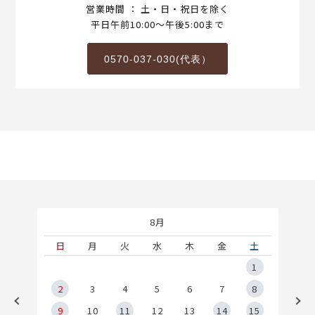
営業時間 ： 土・日・祝日を除く
平日午前10:00～午後5:00まで
0570-037-030(代表）
8月
土
日
月
火
水
木
金
土
5
1
2
2
3
4
5
6
7
8
9
9
10
11
12
13
14
15