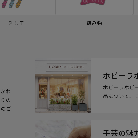
刺し子
編み物
ホビーラ
ホビーラホビ
るかわ
品について、
ぶりの
らのご
手芸の魅