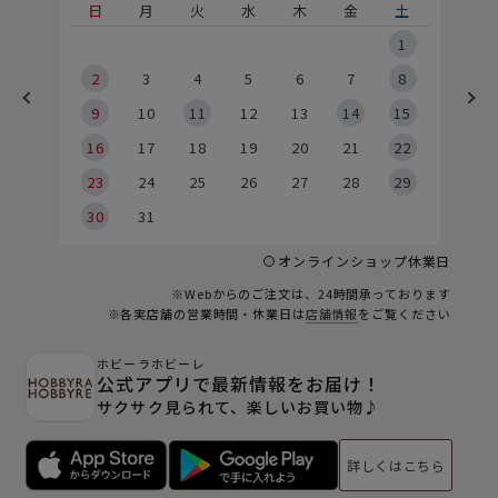
土
日
月
火
水
木
金
土
5
1
2
2
3
4
5
6
7
8
9
9
10
11
12
13
14
15
6
16
17
18
19
20
21
22
23
24
25
26
27
28
29
30
31
オンラインショップ休業日
※Webからのご注文は、24時間承っております
※各実店舗の営業時間・休業日は
店舗情報
をご覧ください
ホビーラホビーレ
公式アプリで最新情報をお届け！
サクサク見られて、楽しいお買い物♪
詳しくはこちら