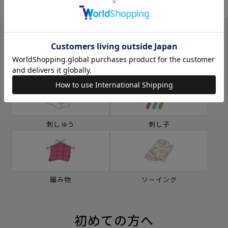
カテゴリー別の学ぶ
刺しゅう
刺し子
編み物
ソーイング
初めての方へ