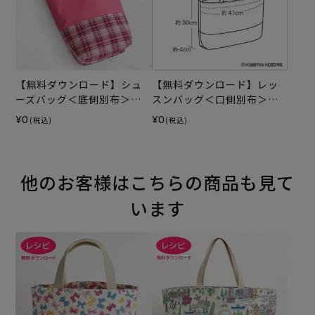
【無料ダウンロード】シュ
【無料ダウンロード】レッ
ーズバッグ＜底側別布＞
スンバッグ＜口側別布＞
（レシピ）
（レシピ）
¥0
¥0
(税込)
(税込)
他のお客様はこちらの商品も見て
います