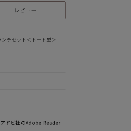
レビュー
ランチセット＜トート型＞
ビ社のAdobe Reader