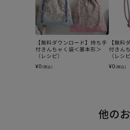
【無料ダウンロード】持ち手
【無料
付きんちゃく袋＜基本形＞
付きん
（レシピ）
（レシ
¥0
¥0
(税込)
(税込)
他の