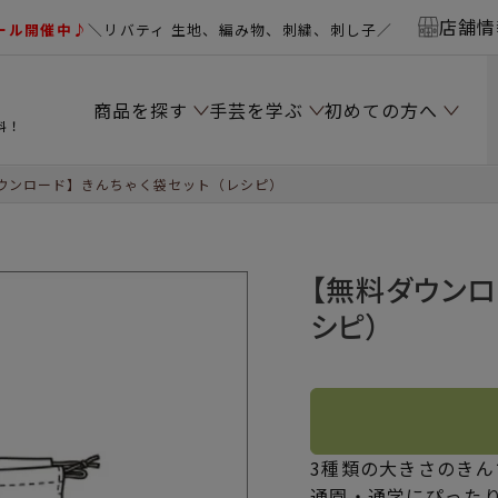
店舗情
ール開催中♪
＼リバティ 生地、編み物、刺繍、刺し子／
商品を探す
手芸を学ぶ
初めての方へ
料！
ウンロード】きんちゃく袋セット（レシピ）
【無料ダウンロ
シピ）
3種類の大きさのき
通園・通学にぴった