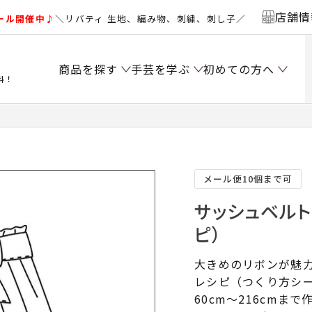
店舗情
ール開催中♪
＼リバティ 生地、編み物、刺繍、刺し子／
商品を探す
手芸を学ぶ
初めての方へ
料！
）
メール便10個まで可
サッシュベルト
ピ）
大きめのリボンが魅
レシピ（つくり方シー
60cm～216cm