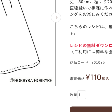
丈：80cm、裾回り20
直線縫いで手軽に作
ングをお楽しみくだ
こちらのレシピは、無
す。
レシピの無料ダウン
（ご利用には簡単な
商品コード
701035
¥
110
販売価格
税込