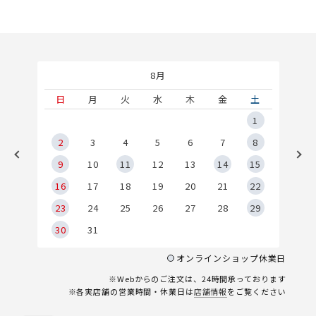
8月
土
日
月
火
水
木
金
土
5
1
2
2
3
4
5
6
7
8
9
9
10
11
12
13
14
15
6
16
17
18
19
20
21
22
23
24
25
26
27
28
29
30
31
オンラインショップ休業日
※Webからのご注文は、24時間承っております
※各実店舗の営業時間・休業日は
店舗情報
をご覧ください