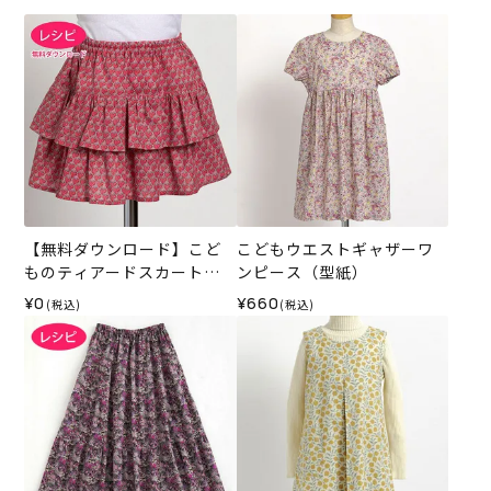
【無料ダウンロード】こど
こどもウエストギャザーワ
ものティアードスカート
ンピース（型紙）
（レシピ）
¥0
¥660
(税込)
(税込)