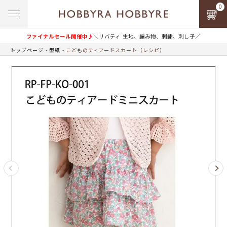
0
ファイナルセール開催中♪
＼リバティ 生地、編み物、刺繍、刺し子／
トップページ
型紙
こどものティアードスカート（レシピ）