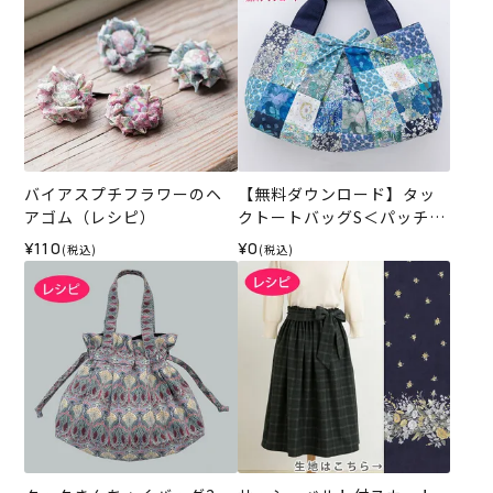
バイアスプチフラワーのヘ
【無料ダウンロード】タッ
アゴム（レシピ）
クトートバッグS＜パッチワ
ーク＞（レシピ）
¥110
¥0
(税込)
(税込)