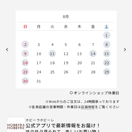
8月
土
日
月
火
水
木
金
土
5
1
2
2
3
4
5
6
7
8
9
9
10
11
12
13
14
15
6
16
17
18
19
20
21
22
23
24
25
26
27
28
29
30
31
オンラインショップ休業日
※Webからのご注文は、24時間承っております
※各実店舗の営業時間・休業日は
店舗情報
をご覧ください
ホビーラホビーレ
公式アプリで最新情報をお届け！
サクサク見られて、楽しいお買い物♪