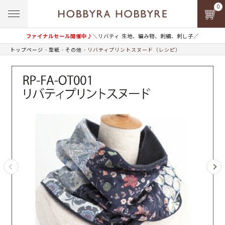
0
ファイナルセール開催中♪
＼リバティ 生地、編み物、刺繍、刺し子／
トップページ
型紙
その他
リバティプリントスヌード（レシピ）