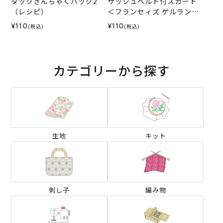
タックきんちゃくバッグ2
サッシュベルト付スカート
（レシピ）
＜フランセィズ ゲルランド
70cm＞（レシピ）
¥110
¥110
(税込)
(税込)
カテゴリーから探す
生地
キット
刺し子
編み物