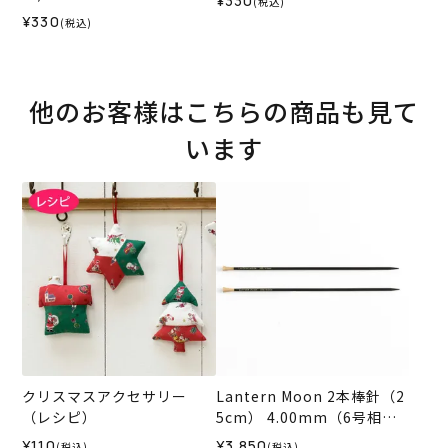
¥330
(税込)
¥330
(税込)
他のお客様はこちらの商品も見て
います
クリスマスアクセサリー
Lantern Moon 2本棒針（2
（レシピ）
5cm） 4.00mm（6号相
当）
¥110
¥3,850
(税込)
(税込)