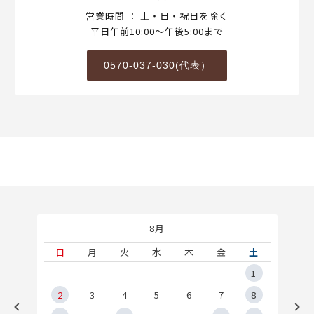
営業時間 ： 土・日・祝日を除く
平日午前10:00～午後5:00まで
0570-037-030(代表）
8月
土
日
月
火
水
木
金
土
5
1
2
2
3
4
5
6
7
8