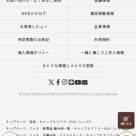
お問い合わせ - よくあるご質問
店舗情報
WEBカタログ
雑誌掲載情報
お客様レビュー
企業情報
特定商取引法表記
利用規約
個人情報ポリシー
一緒に働こう♪求人情報
おトクな情報♪メルマガ登録
© 2026 HOBBYRA HOBBYRE CORPORATION ALL Rights Reserved
リリヤン
トップページ
登録
キャップ＆マフラーKids（レシピ）
フェア
トップページ
ニット
新商品 編み物一覧
キャップ＆マフラーKids（レシピ）
トップページ
ニット
手編み糸
ツイストドット
キャップ＆マフラーKids（レシ