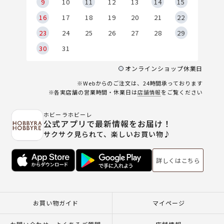
9
9
10
11
12
13
14
15
6
16
17
18
19
20
21
22
23
24
25
26
27
28
29
30
31
オンラインショップ休業日
※Webからのご注文は、24時間承っております
※各実店舗の営業時間・休業日は
店舗情報
をご覧ください
ホビーラホビーレ
公式アプリで最新情報をお届け！
サクサク見られて、楽しいお買い物♪
詳しくはこちら
お買い物ガイド
マイページ