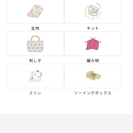
生地
キット
刺し子
編み物
ミシン
ソーイングボックス