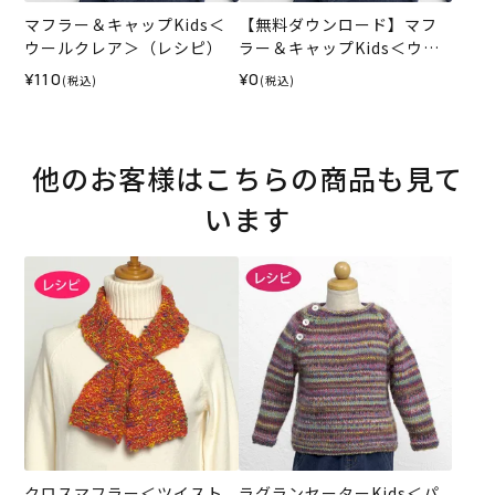
マフラー＆キャップKids＜
【無料ダウンロード】マフ
ウールクレア＞（レシピ）
ラー＆キャップKids＜ウー
ルクレア＞（レシピ）
¥110
¥0
(税込)
(税込)
他のお客様はこちらの商品も見て
います
クロスマフラー＜ツイスト
ラグランセーターKids＜パ