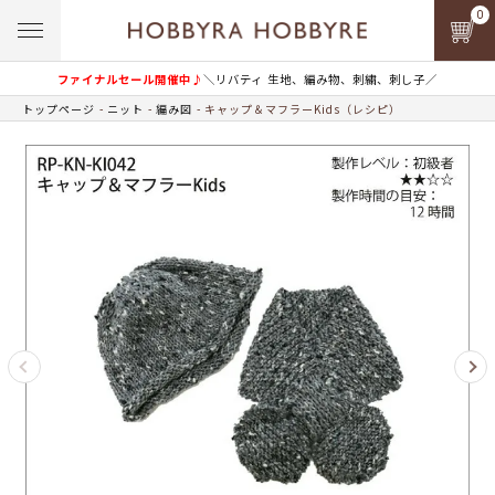
0
ファイナルセール開催中♪
＼リバティ 生地、編み物、刺繍、刺し子／
トップページ
ニット
編み図
キャップ＆マフラーKids（レシピ）