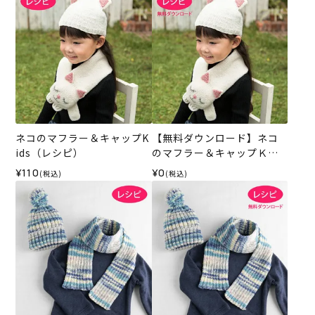
ネコのマフラー＆キャップK
【無料ダウンロード】ネコ
ids（レシピ）
のマフラー＆キャップＫｉ
ｄｓ（レシピ）
¥110
¥0
(税込)
(税込)