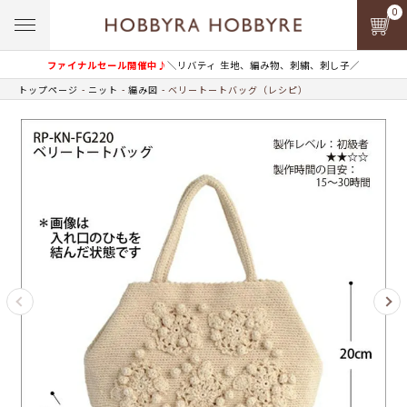
0
ファイナルセール開催中♪
＼リバティ 生地、編み物、刺繍、刺し子／
トップページ
ニット
編み図
ベリートートバッグ（レシピ）