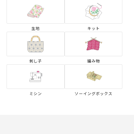
生地
キット
刺し子
編み物
ミシン
ソーイングボックス