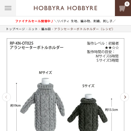
0
ファイナルセール開催中♪
＼リバティ 生地、編み物、刺繍、刺し子／
トップページ
ニット
編み図
アランセーターボトルホルダー（レシピ）