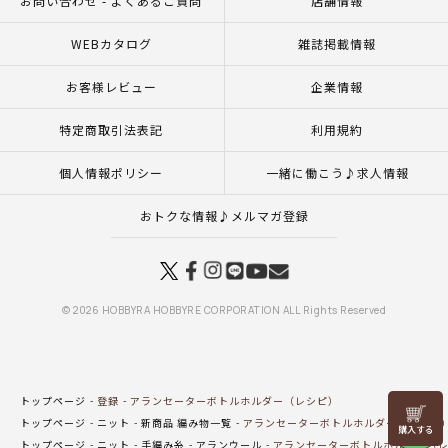
お問い合わせ - よくあるご質問
店舗情報
WEBカタログ
雑誌掲載情報
お客様レビュー
企業情報
特定商取引法表記
利用規約
個人情報ポリシー
一緒に働こう♪求人情報
おトクな情報♪メルマガ登録
© 2026 HOBBYRA HOBBYRE CORPORATION ALL Rights Reserved
トップページ
登録
アランセーターボトルホルダー（レシピ）
リリヤン
トップページ
ニット
新商品 編み物一覧
アランセーターボトルホルダー（レシピ
フェア
トップページ
ニット
手編み糸
アランウール
アランセーターボトルホルダー（