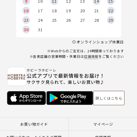
9
9
10
11
12
13
14
15
6
16
17
18
19
20
21
22
23
24
25
26
27
28
29
30
31
オンラインショップ休業日
※Webからのご注文は、24時間承っております
※各実店舗の営業時間・休業日は
店舗情報
をご覧ください
ホビーラホビーレ
公式アプリで最新情報をお届け！
サクサク見られて、楽しいお買い物♪
詳しくはこちら
お買い物ガイド
マイページ