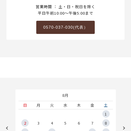
営業時間 ： 土・日・祝日を除く
平日午前10:00～午後5:00まで
0570-037-030(代表）
8月
土
日
月
火
水
木
金
土
5
1
2
2
3
4
5
6
7
8