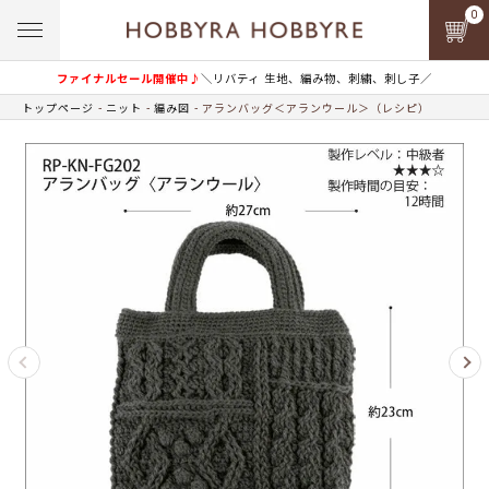
0
ファイナルセール開催中♪
＼リバティ 生地、編み物、刺繍、刺し子／
トップページ
ニット
編み図
アランバッグ＜アランウール＞（レシピ）