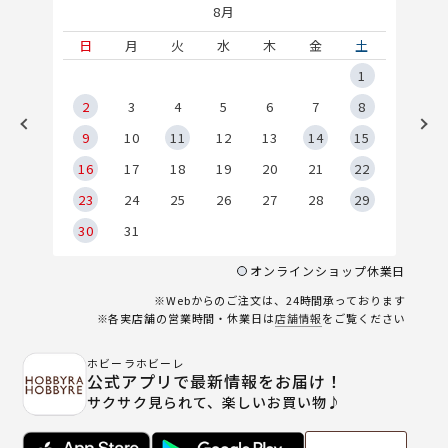
8月
土
日
月
火
水
木
金
土
5
1
2
2
3
4
5
6
7
8
9
9
10
11
12
13
14
15
6
16
17
18
19
20
21
22
23
24
25
26
27
28
29
30
31
オンラインショップ休業日
※Webからのご注文は、24時間承っております
※各実店舗の営業時間・休業日は
店舗情報
をご覧ください
ホビーラホビーレ
公式アプリで最新情報をお届け！
サクサク見られて、楽しいお買い物♪