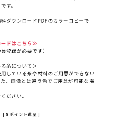
トです。
料ダウンロードPDFのカラーコピーで
ロードはこちら≫
会員登録が必要です）
いる糸について＞
使用している糸や材料のご用意ができない
また、画像とは違う色でご用意が可能な場
せください。
[
5
ポイント進呈 ]