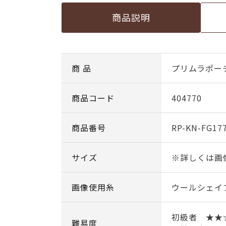
商品説明
商 品
プリムラポー
商品コード
404770
商品番号
RP-KN-FG17
サイズ
※詳しくは画
画像使用糸
ウールシェイ
初級者 ★★
難易度