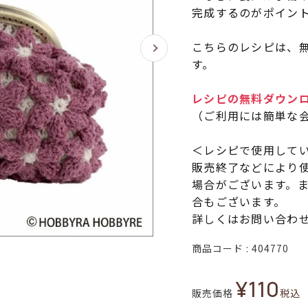
完成するのがポイン
こちらのレシピは、無
す。
レシピの無料ダウン
（ご利用には簡単な
＜レシピで使用して
販売終了などにより
場合がございます。
合もございます。
詳しくはお問い合わ
商品コード
404770
¥
110
販売価格
税込