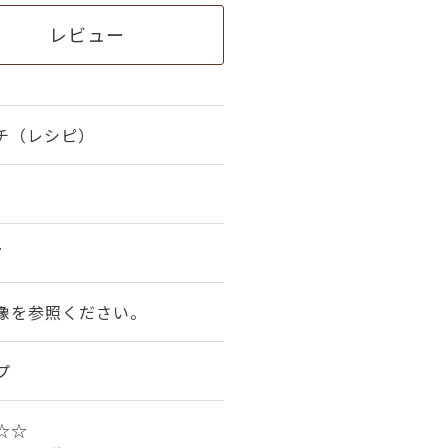
レビュー
チ（レシピ）
7
像を参照ください。
プ
☆☆