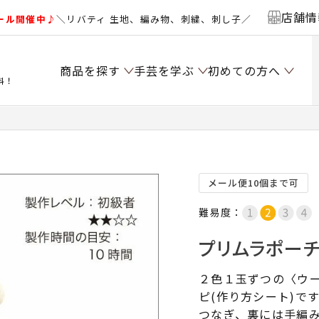
店舗情
ール開催中♪
＼リバティ 生地、編み物、刺繍、刺し子／
商品を探す
手芸を学ぶ
初めての方へ
料！
メール便10個まで可
難易度：
プリムラポーチ
２色１玉ずつの〈ウ
ピ(作り方シート)で
つなぎ、裏には手編