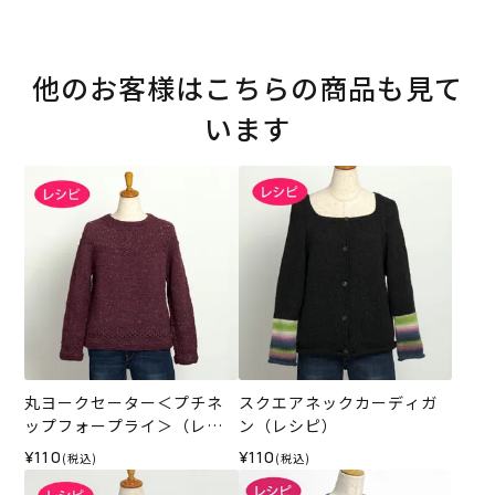
他のお客様はこちらの商品も見て
います
丸ヨークセーター＜プチネ
スクエアネックカーディガ
ップフォープライ＞（レシ
ン（レシピ）
ピ）
¥110
¥110
(税込)
(税込)