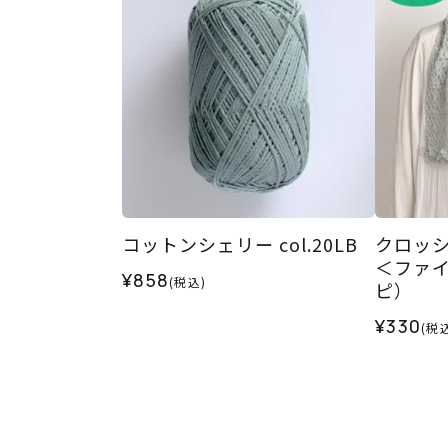
コットンシェリー col.20LB
クロッ
＜ファ
¥858
(税込)
ピ）
¥330
(税