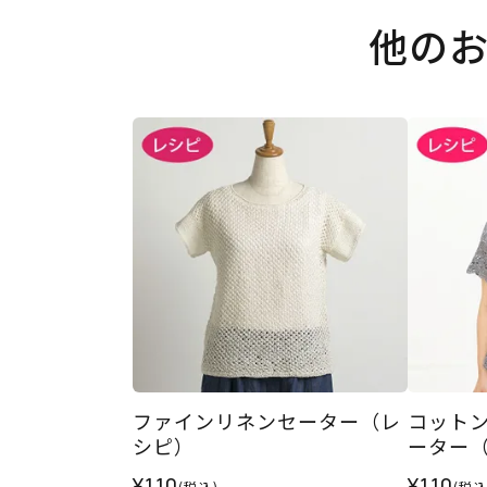
他の
ファインリネンセーター（レ
コット
シピ）
ーター
¥110
¥110
(税込)
(税込