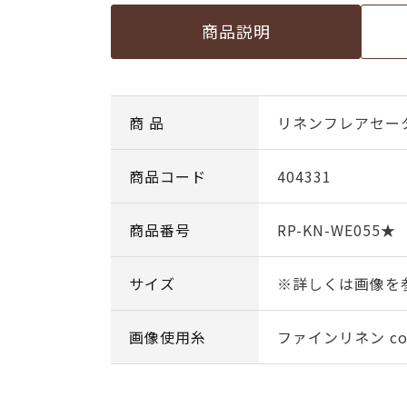
商品説明
商 品
リネンフレアセー
商品コード
404331
商品番号
RP-KN-WE055★
サイズ
※詳しくは画像を
画像使用糸
ファインリネン col