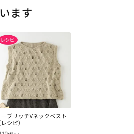
います
セーブリッチVネックベスト
（レシピ）
110
(税込)