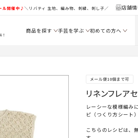
店舗情
ール開催中♪
＼リバティ 生地、編み物、刺繍、刺し子／
商品を探す
手芸を学ぶ
初めての方へ
料！
メール便10個まで可
リネンフレアセ
レーシーな模様編み
ピ（つくり方シート
こちらのレシピは、無
す。