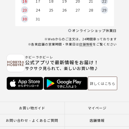
6
16
17
18
19
20
21
22
23
24
25
26
27
28
29
30
31
オンラインショップ休業日
※Webからのご注文は、24時間承っております
※各実店舗の営業時間・休業日は
店舗情報
をご覧ください
ホビーラホビーレ
公式アプリで最新情報をお届け！
サクサク見られて、楽しいお買い物♪
詳しくはこちら
お買い物ガイド
マイページ
お問い合わせ - よくあるご質問
店舗情報