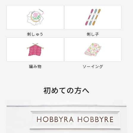
刺しゅう
刺し子
編み物
ソーイング
初めての方へ