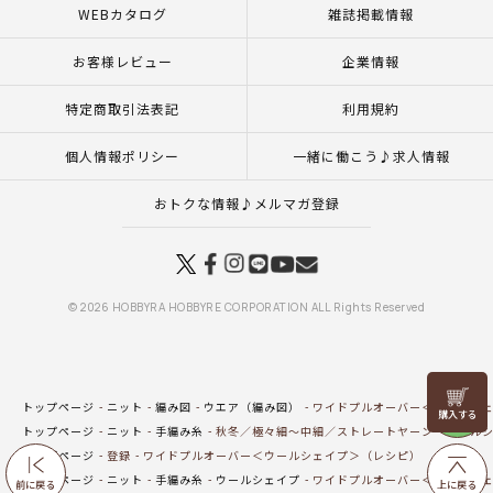
WEBカタログ
雑誌掲載情報
お客様レビュー
企業情報
特定商取引法表記
利用規約
個人情報ポリシー
一緒に働こう♪求人情報
おトクな情報♪メルマガ登録
© 2026 HOBBYRA HOBBYRE CORPORATION ALL Rights Reserved
リリヤン
トップページ
ニット
編み図
ウエア（編み図）
ワイドプルオーバー＜ウールシェ
フェア
トップページ
ニット
手編み糸
秋冬／極々細～中細／ストレートヤーン
ウールシ
トップページ
登録
ワイドプルオーバー＜ウールシェイプ＞（レシピ）
トップページ
ニット
手編み糸
ウールシェイプ
ワイドプルオーバー＜ウールシェ
前に戻る
上に戻る