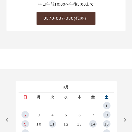
平日午前10:00～午後5:00まで
0570-037-030(代表）
8月
土
日
月
火
水
木
金
土
5
1
2
2
3
4
5
6
7
8
9
9
10
11
12
13
14
15