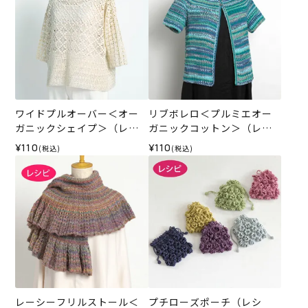
ワイドプルオーバー＜オー
リブボレロ＜プルミエオー
ガニックシェイプ＞（レシ
ガニックコットン＞（レシ
ピ）
ピ）
¥110
¥110
(税込)
(税込)
レーシーフリルストール＜
プチローズポーチ（レシ