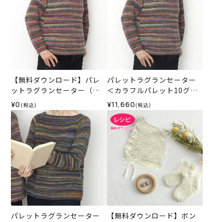
【無料ダウンロード】パレ
パレットラグランセーター
ットラグランセーター（レ
＜カラフルパレット10グラ
シピ）
ン01R＞（編み物 材料セッ
¥0
¥11,660
(税込)
(税込)
ト）
パレットラグランセーター
【無料ダウンロード】ボン