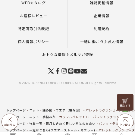
WEBカタログ
雑誌掲載情報
お客様レビュー
企業情報
特定商取引法表記
利用規約
個人情報ポリシー
一緒に働こう♪求人情報
おトクな情報♪メルマガ登録
© 2026 HOBBYRA HOBBYRE CORPORATION ALL Rights Reserved
リリヤン
フェア
トップページ
ニット
編み図
ウエア（編み図）
パレットラグランセーター（レ
トップページ
ニット
手編み糸
カラフルパレット10
パレットラグランセーター
トップページ
特集一覧
毎月ときめく新しい糸との出会い
パレットラグランセータ
前に戻る
上に戻る
トップページ
一覧はこちら(ウエア・ストール・マフラー)
パレットラグランセータ