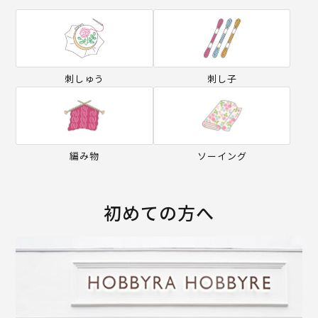
刺しゅう
刺し子
編み物
ソーイング
初めての方へ