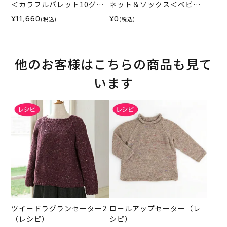
＜カラフルパレット10グラ
ネット＆ソックス＜ベビー
ン08BR＞（編み物 材料セ
パレット＞（レシピ）
¥11,660
¥0
(税込)
(税込)
ット）
他のお客様はこちらの商品も見て
います
ツイードラグランセーター2
ロールアップセーター（レ
（レシピ）
シピ）