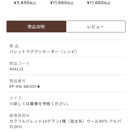
¥
3,850
¥
11,660
¥
11,660
税込
税込
税込
商品説明
レビュー
商 品
パレットラグランセーター（レシピ）
商品コード
404123
商品番号
RP-KN-WE035★
サイズ
※詳しくは画像を参照ください。
画像使用糸
カラフルパレット10グラン1種（並太糸）ウール80％ アルパ
カ20％