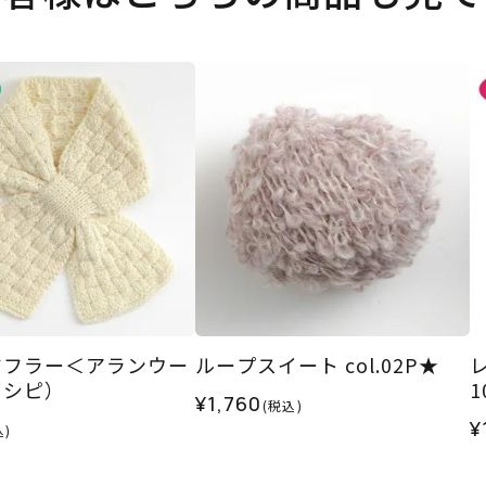
マフラー＜アランウー
ループスイート col.02P★
レシピ）
¥1,760
(税込)
¥
込)