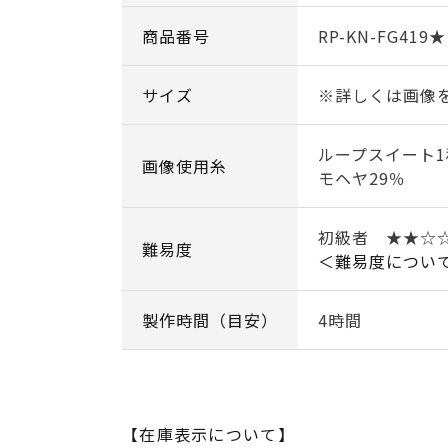
商品番号
RP-KN-FG419★
サイズ
※詳しくは画像
ループスイート1
画像使用糸
モヘヤ29％
初級者 ★★☆
難易度
＜難易度につい
製作時間（目安）
4時間
【在庫表示について】