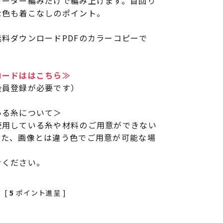
ガーター編みだけで編み上げます。首回り
な色も着こなしのポイント。
料ダウンロードPDFのカラーコピーで
ロードははこちら≫
会員登録が必要です）
いる糸について＞
使用している糸や材料のご用意ができない
また、画像とは違う色でご用意が可能な場
せください。
[
5
ポイント進呈 ]