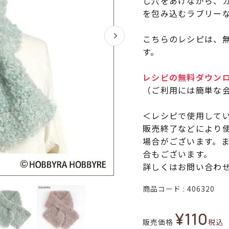
し穴をあけながら、
を包み込むラブリー
こちらのレシピは、無
す。
レシピの無料ダウン
（ご利用には簡単な
＜レシピで使用して
販売終了などにより
場合がございます。
合もございます。
詳しくはお問い合わ
商品コード
406320
¥
110
販売価格
税込