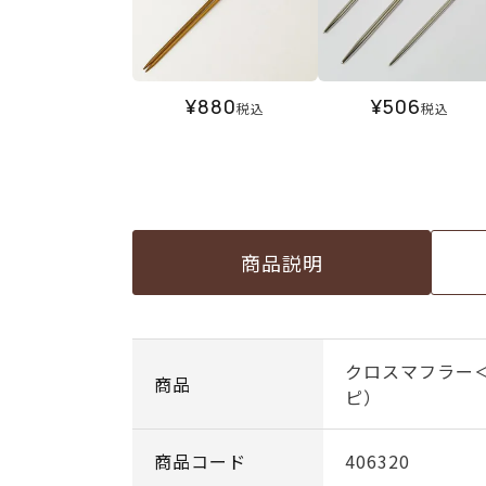
¥
880
¥
506
税込
税込
商品説明
クロスマフラー
商品
ピ）
商品コード
406320