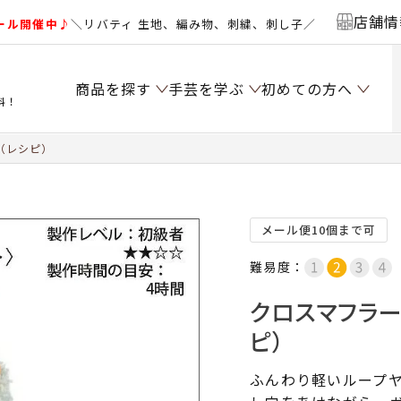
店舗情
ール開催中♪
＼リバティ 生地、編み物、刺繍、刺し子／
商品を探す
手芸を学ぶ
初めての方へ
料！
（レシピ）
メール便10個まで可
難易度：
クロスマフラ
ピ）
ふんわり軽いループ