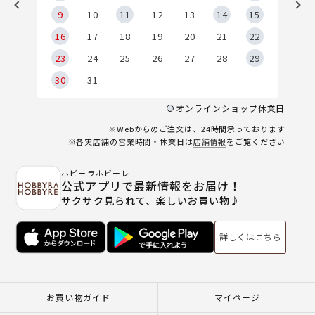
9
9
10
11
12
13
14
15
6
16
17
18
19
20
21
22
23
24
25
26
27
28
29
30
31
オンラインショップ休業日
※Webからのご注文は、24時間承っております
※各実店舗の営業時間・休業日は
店舗情報
をご覧ください
ホビーラホビーレ
公式アプリで最新情報をお届け！
サクサク見られて、楽しいお買い物♪
詳しくはこちら
お買い物ガイド
マイページ