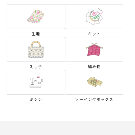
生地
キット
刺し子
編み物
ミシン
ソーイングボックス