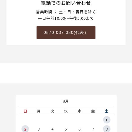
電話でのお問い合わせ
営業時間 ： 土・日・祝日を除く
平日午前10:00～午後5:00まで
0570-037-030(代表）
8月
土
日
月
火
水
木
金
土
5
1
2
2
3
4
5
6
7
8