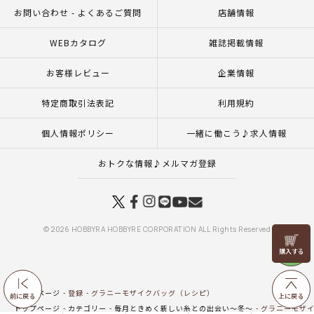
お問い合わせ - よくあるご質問
店舗情報
WEBカタログ
雑誌掲載情報
お客様レビュー
企業情報
特定商取引法表記
利用規約
個人情報ポリシー
一緒に働こう♪求人情報
おトクな情報♪メルマガ登録
© 2026 HOBBYRA HOBBYRE CORPORATION ALL Rights Reserved
リリヤン
フェア
トップページ
登録
グラニーモザイクバッグ（レシピ）
前に戻る
上に戻る
トップページ
カテゴリー
毎月ときめく新しい糸との出会い～冬～
グラニーモザイ