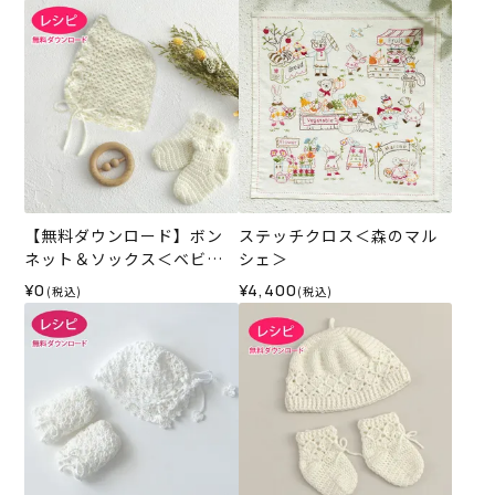
【無料ダウンロード】ボン
ステッチクロス＜森のマル
ネット＆ソックス＜ベビー
シェ＞
パレット＞（レシピ）
¥0
¥4,400
(税込)
(税込)