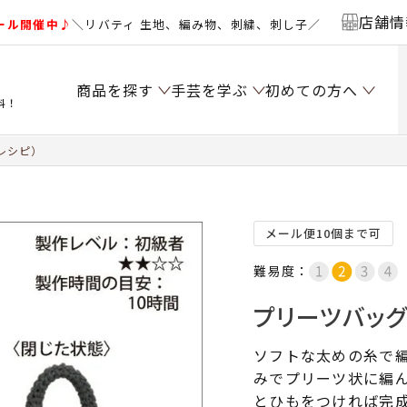
店舗情
ール開催中♪
＼リバティ 生地、編み物、刺繍、刺し子／
商品を探す
手芸を学ぶ
初めての方へ
料！
レシピ）
メール便10個まで可
難易度：
プリーツバッグ
ソフトな太めの糸で
みでプリーツ状に編
とひもをつければ完