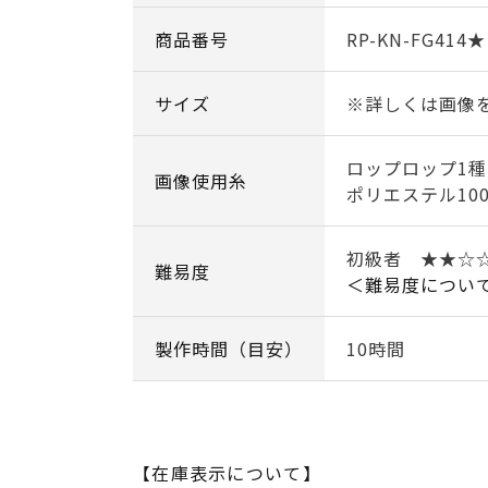
商品番号
RP-KN-FG414★
サイズ
※詳しくは画像
ロップロップ1種
画像使用糸
ポリエステル10
初級者 ★★☆
難易度
＜難易度につい
製作時間（目安）
10時間
【在庫表示について】