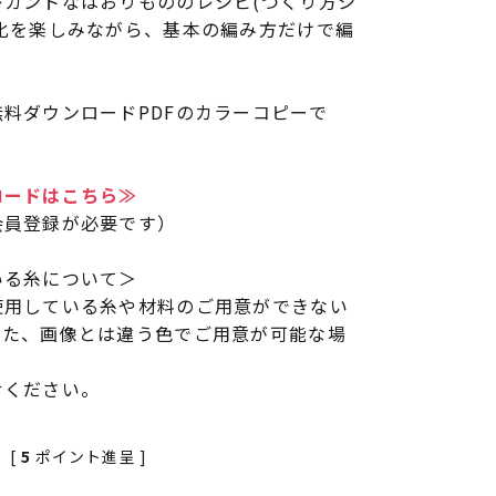
レガントなはおりもののレシピ(つくり方シ
化を楽しみながら、基本の編み方だけで編
料ダウンロードPDFのカラーコピーで
ロードはこちら≫
会員登録が必要です）
いる糸について＞
使用している糸や材料のご用意ができない
また、画像とは違う色でご用意が可能な場
せください。
[
5
ポイント進呈 ]