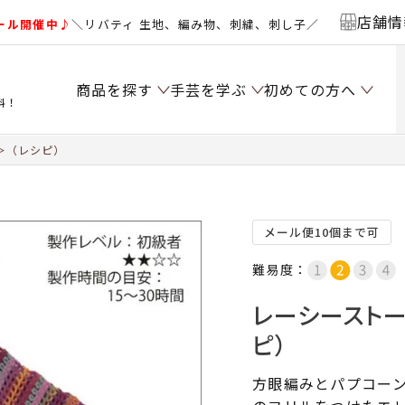
店舗情
ール開催中♪
＼リバティ 生地、編み物、刺繍、刺し子／
商品を探す
手芸を学ぶ
初めての方へ
料！
＞（レシピ）
メール便10個まで可
難易度：
レーシースト
ピ）
方眼編みとパプコー