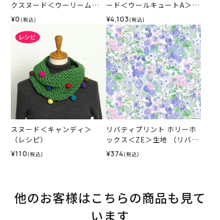
クスヌード＜ウーリームー
ード＜ウールキュートA＞
スパレット＞（レシピ）
（編み物 材料セット）
¥0
¥4,103
(税込)
(税込)
スヌード＜キャンディ＞
リバティプリント ホリーホ
（レシピ）
ックス＜ZE＞生地 （リバテ
ィ・ファブリックス）2025
¥110
¥374
(税込)
(税込)
SS
他のお客様はこちらの商品も見て
います