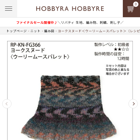
0
ファイナルセール開催中♪
＼リバティ 生地、編み物、刺繍、刺し子／
トップページ
ニット
編み図
ヨークスヌード＜ウーリームースパレット＞（レシ