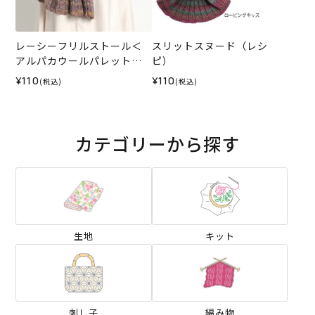
レーシーフリルストール＜
スリットスヌード（レシ
アルパカウールパレット＞
ピ）
（レシピ）
¥110
¥110
(税込)
(税込)
カテゴリーから探す
生地
キット
刺し子
編み物