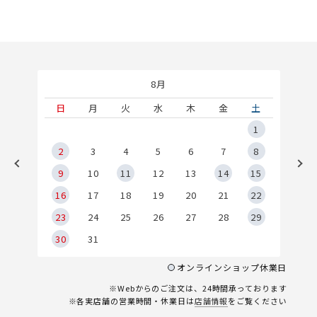
8月
土
日
月
火
水
木
金
土
5
1
2
2
3
4
5
6
7
8
9
9
10
11
12
13
14
15
6
16
17
18
19
20
21
22
23
24
25
26
27
28
29
30
31
オンラインショップ休業日
※Webからのご注文は、24時間承っております
※各実店舗の営業時間・休業日は
店舗情報
をご覧ください