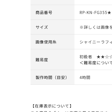
商品番号
RP-KN-FG355★
サイズ
※詳しくは画像
画像使用糸
シャイニーラフ
初級者 ★★
難易度
＜難易度につい
製作時間（目安）
4時間
【在庫表示について】