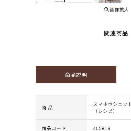
画像拡大
関連商品
商品説明
スマホポシェッ
商 品
（レシピ）
商品コード
405818