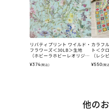
リバティプリント ワイルド・
カラフ
フラワーズ＜30LB＞生地
ト＜ク
（ホビーラホビーレオリジナ
（レシ
ル）2026SS
¥374
¥550
(税込)
(税
他の