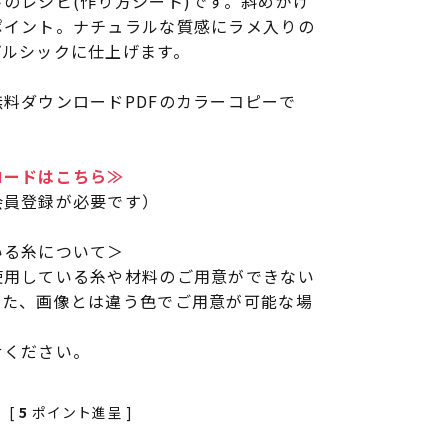
のレシピ(作り方シート)です。斜めがけ
ポイント。ナチュラルな質感にラメ入りの
プルシックに仕上げます。
料ダウンロードPDFのカラーコピーで
ロードはこちら≫
会員登録が必要です）
いる糸について＞
使用している糸や材料のご用意ができない
また、画像とは違う色でご用意が可能な場
せください。
[
5
ポイント進呈 ]