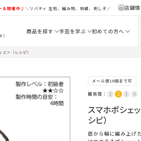
店舗情
ール開催中♪
＼リバティ 生地、編み物、刺繍、刺し子／
商品を探す
手芸を学ぶ
初めての方へ
料！
ィス＞（レシピ）
メール便10個まで可
難易度：
スマホポシェッ
シピ）
底から輪に編み上げ