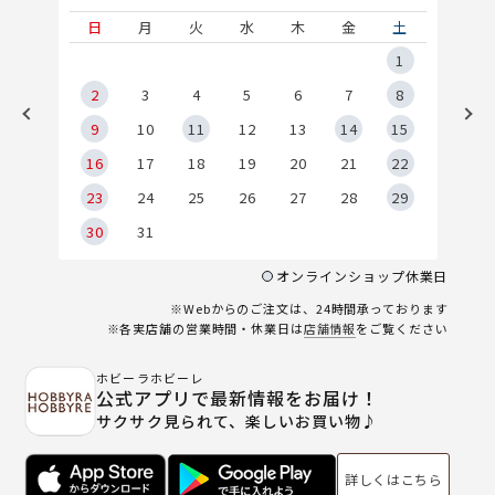
土
日
月
火
水
木
金
土
5
1
2
2
3
4
5
6
7
8
9
9
10
11
12
13
14
15
6
16
17
18
19
20
21
22
23
24
25
26
27
28
29
30
31
オンラインショップ休業日
※Webからのご注文は、24時間承っております
※各実店舗の営業時間・休業日は
店舗情報
をご覧ください
ホビーラホビーレ
公式アプリで最新情報をお届け！
サクサク見られて、楽しいお買い物♪
詳しくはこちら