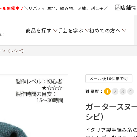
店舗情
ール開催中♪
＼リバティ 生地、編み物、刺繍、刺し子／
商品を探す
手芸を学ぶ
初めての方へ
料！
ト＞（レシピ）
メール便10個まで可
難易度：
ガータースヌ
シピ）
イタリア製手編み糸