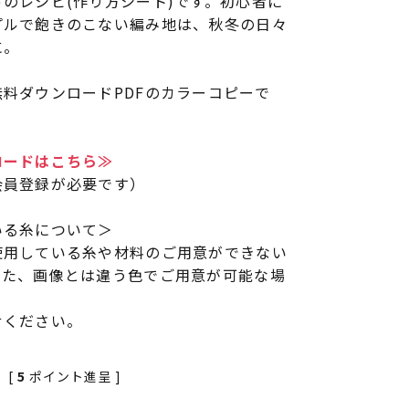
のレシピ(作り方シート)です。初心者に
プルで飽きのこない編み地は、秋冬の日々
に。
料ダウンロードPDFのカラーコピーで
ロードはこちら≫
会員登録が必要です）
いる糸について＞
使用している糸や材料のご用意ができない
また、画像とは違う色でご用意が可能な場
せください。
[
5
ポイント進呈 ]