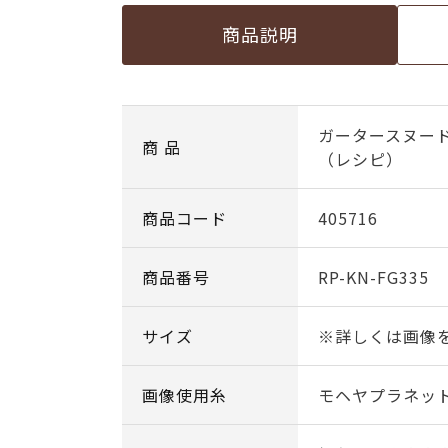
商品説明
ガータースヌー
商 品
（レシピ）
商品コード
405716
商品番号
RP-KN-FG335
サイズ
※詳しくは画像
画像使用糸
モヘヤプラネット c