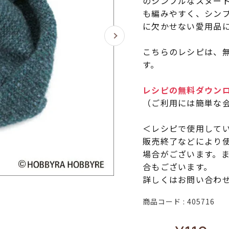
のシンプルなスヌード
も編みやすく、シン
に欠かせない愛用品
こちらのレシピは、無
す。
レシピの無料ダウン
（ご利用には簡単な
＜レシピで使用して
販売終了などにより
場合がございます。
合もございます。
詳しくはお問い合わ
商品コード
405716