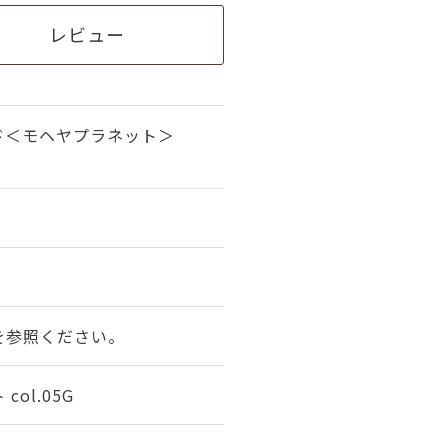
レビュー
ド＜モヘヤプラネット＞
を参照ください。
ol.05G