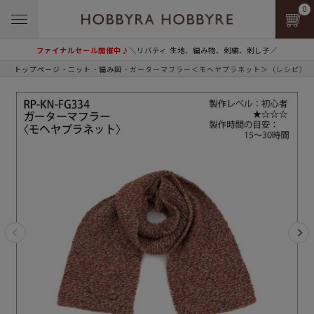
0
ファイナルセール開催中♪
＼リバティ 生地、編み物、刺繍、刺し子／
トップページ
ニット
編み図
ガーターマフラー＜モヘヤプラネット＞（レシピ）