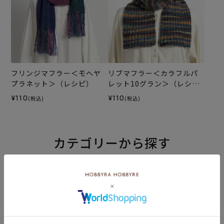
フリンジマフラー＜モヘヤ
リブマフラー＜カラフルパ
プラネット＞（レシピ）
レット10グラン＞（レシ
ピ）
¥110
¥110
(税込)
(税込)
カテゴリーから探す
生地
キット