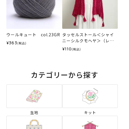
ウールキュート col.23GR
タッセルストール＜シャイ
ニーシルクモヘヤ＞（レシ
¥363
(税込)
ピ）
¥110
(税込)
カテゴリーから探す
生地
キット