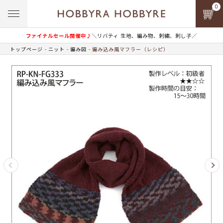
0
ファイナルセール開催中♪
＼リバティ 生地、編み物、刺繍、刺し子／
トップページ
ニット
編み図
編み込み風マフラー（レシピ）